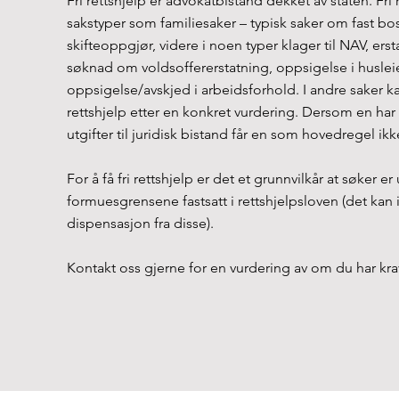
Fri rettshjelp er advokatbistand dekket av staten. Fri re
sakstyper som familiesaker – typisk saker om fast b
skifteoppgjør, videre i noen typer klager til NAV, ers
søknad om voldsoffererstatning, oppsigelse i husleie
oppsigelse/avskjed i arbeidsforhold. I andre saker kan
rettshjelp etter en konkret vurdering. Dersom en har
utgifter til juridisk bistand får en som hovedregel ikke
For å få fri rettshjelp er det et grunnvilkår at søker e
formuesgrensene fastsatt i rettshjelpsloven (det kan im
dispensasjon fra disse).
Kontakt oss gjerne for en vurdering av om du har krav 