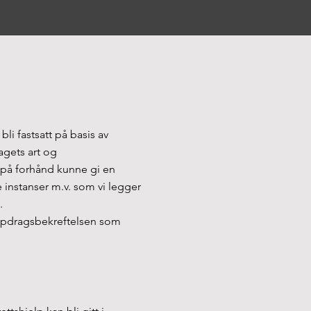
li fastsatt på basis av
agets art og
i på forhånd kunne gi en
ge instanser m.v. som vi legger
.
oppdragsbekreftelsen som