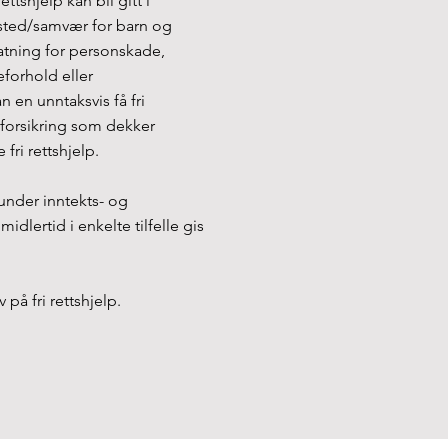
ttshjelp kan bli gitt i
osted/samvær for barn og
tatning for personskade,
forhold eller
 en unntaksvis få fri
 forsikring som dekker
 fri rettshjelp.
r under inntekts- og
idlertid i enkelte tilfelle gis
på fri rettshjelp.