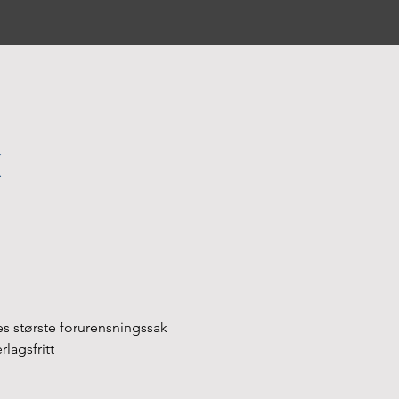
ges største forurensningssak 
lagsfritt