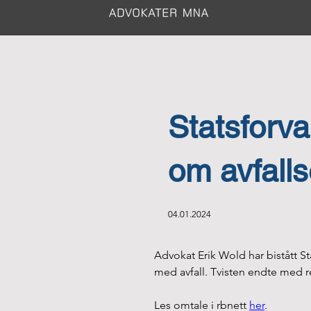
Statsforval
om avfall
04.01.2024
Advokat Erik Wold har bistått Sta
med avfall. Tvisten endte med re
Les omtale i rbnett 
her
.