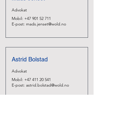
Advokat
Mobil:
+47 901 52 711
E-post:
mads.jenset@wold.n
o
Astrid Bolstad
Advokat
Mobil:
+47 411 20 541
E-post:
astrid.bolstad@wold.no
Erik Wold