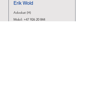
Erik Wold
Advokat (H)
Mobil:
+47 926 20 844
E-post:
erik.wold@wold
.no
Previous
Next
Advokatfirmaet Wold & Co DA
Org.nr.:
933 967 506